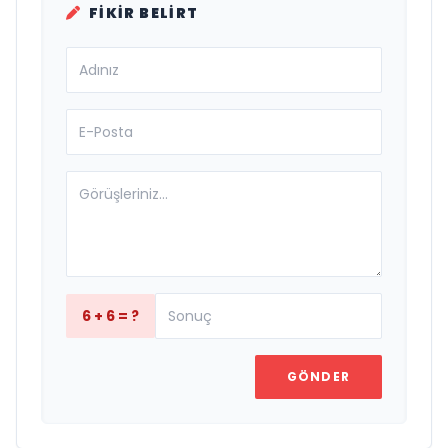
FIKIR BELIRT
6 + 6 = ?
GÖNDER