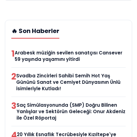
🔥 Son Haberler
1
Arabesk müziğin sevilen sanatçısı Cansever
59 yaşında yaşamını yitirdi
2
Svadba Zincirleri Sahibi Semih Hot Yaş
Gününü Sanat ve Cemiyet Dünyasının Ünlü
İsimleriyle Kutladı!
3
Saç Simülasyonunda (SMP) Doğru Bilinen
Yanlışlar ve Sektörün Geleceği: Onur Akdeniz
ile Özel Röportaj
4
20 Yıllık Esnaflık Tecrübesiyle Kızıltepe'ye