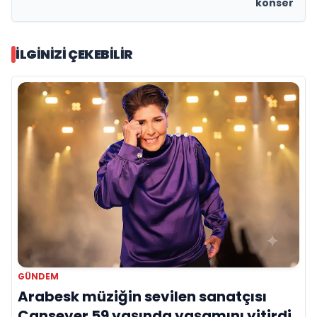
konser
İLGINIZI ÇEKEBILIR
GÜNDEM
Arabesk müziğin sevilen sanatçısı
Cansever 59 yaşında yaşamını yitirdi