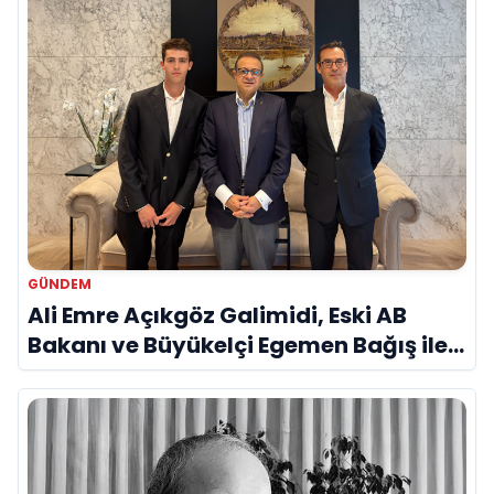
GÜNDEM
Ali Emre Açıkgöz Galimidi, Eski AB
Bakanı ve Büyükelçi Egemen Bağış ile
Bir Araya Geldi