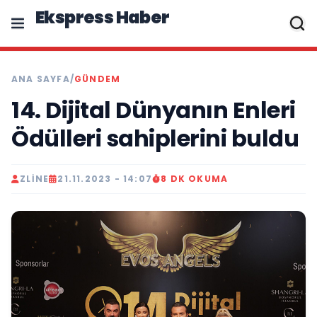
Ekspress Haber
ANA SAYFA
/
GÜNDEM
14. Dijital Dünyanın Enleri
Ödülleri sahiplerini buldu
ZLINE
21.11.2023 - 14:07
8 DK OKUMA