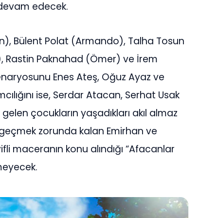
 devam edecek.
han), Bülent Polat (Armando), Talha Tosun
la), Rastin Paknahad (Ömer) ve İrem
 senaryosunu Enes Ateş, Oğuz Ayaz ve
ılığını ise, Serdar Atacan, Serhat Usak
gelen çocukların yaşadıkları akıl almaz
 geçmek zorunda kalan Emirhan ve
fli maceranın konu alındığı “Afacanlar
meyecek.