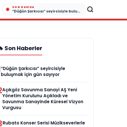
SON DAKIKA
“Düğün Şarkıcısı” seyircisiyle buluşmak için gün sayıyor
🔥 Son Haberler
1
“Düğün Şarkıcısı” seyircisiyle
buluşmak için gün sayıyor
2
Açıkgöz Savunma Sanayi AŞ Yeni
Yönetim Kurulunu Açıkladı ve
Savunma Sanayinde Küresel Vizyon
Vurgusu
3
Rubato Konser Serisi Müzikseverlerle