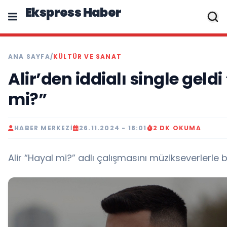
Ekspress Haber
ANA SAYFA
/
KÜLTÜR VE SANAT
Alir’den iddialı single geld
mi?”
HABER MERKEZI
26.11.2024 - 18:01
2 DK OKUMA
Alir “Hayal mi?” adlı çalışmasını müzikseverlerle bu