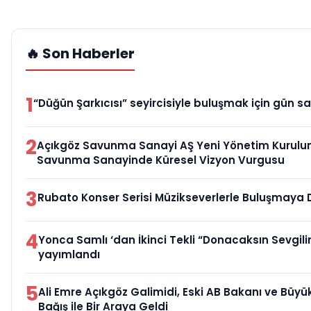
🔥 Son Haberler
1
“Düğün Şarkıcısı” seyircisiyle buluşmak için gün sa
2
Açıkgöz Savunma Sanayi AŞ Yeni Yönetim Kurulun
Savunma Sanayinde Küresel Vizyon Vurgusu
3
Rubato Konser Serisi Müzikseverlerle Buluşmaya
4
Yonca Samlı ‘dan İkinci Tekli “Donacaksın Sevgili
yayımlandı
5
Ali Emre Açıkgöz Galimidi, Eski AB Bakanı ve Büy
Bağış ile Bir Araya Geldi