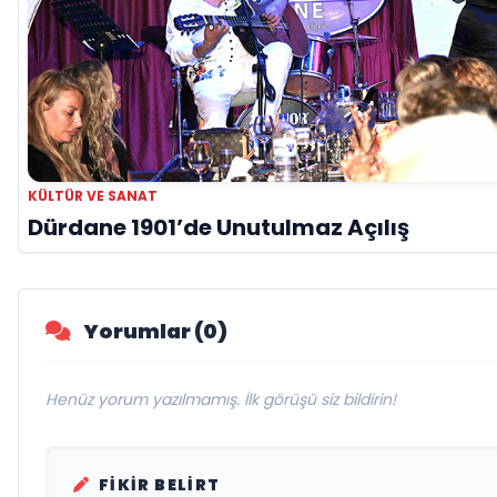
KÜLTÜR VE SANAT
Dürdane 1901’de Unutulmaz Açılış
Yorumlar (0)
Henüz yorum yazılmamış. İlk görüşü siz bildirin!
FIKIR BELIRT