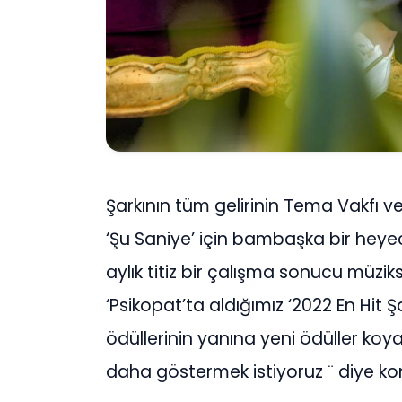
Şarkının tüm gelirinin Tema Vakfı ve 
‘Şu Saniye’ için bambaşka bir heyec
aylık titiz bir çalışma sonucu müz
‘Psikopat’ta aldığımız ‘2022 En Hit Şa
ödüllerinin yanına yeni ödüller koy
daha göstermek istiyoruz ¨ diye ko