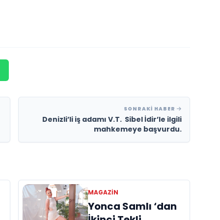
SONRAKI HABER
Denizli’li iş adamı V.T. Sibel İdir’le ilgili
mahkemeye başvurdu.
MAGAZIN
Yonca Samlı ‘dan
İkinci Tekli