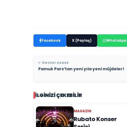
Facebook
X (Paylaş)
WhatsApp
ÖNCEKI HABER
Pamuk Pars’tan yeni yıla yeni müjdeler!
İLGINIZI ÇEKEBILIR
MAGAZIN
Rubato Konser
Serisi