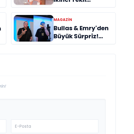
“Donacaksın
Sevgilim “
m
MAGAZIN
yayımlandı
Bullas & Emry'den
m
Büyük Sürpriz!
"Kaç Kurtul" ile
i
Tarz Değiştirdiler
in!