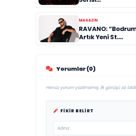
Müzikseverlerle
Buluşmaya Deva
MAGAZIN
Ediyor
RAVANO: “Bodru
Artık Yeni St.
Tropez Değil, Kend
Başına Bir
Referans”
Yorumlar (0)
Henüz yorum yazılmamış. İlk görüşü siz bildir
FIKIR BELIRT