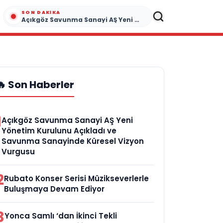
SON DAKIKA
Açıkgöz Savunma Sanayi AŞ Yeni Yönetim Kurulunu Açıkladı ve Savunma Sanayinde Küresel Vizyon Vurgusu
🔥 Son Haberler
1
Açıkgöz Savunma Sanayi AŞ Yeni
Yönetim Kurulunu Açıkladı ve
Savunma Sanayinde Küresel Vizyon
Vurgusu
2
Rubato Konser Serisi Müzikseverlerle
Buluşmaya Devam Ediyor
3
Yonca Samlı ‘dan İkinci Tekli