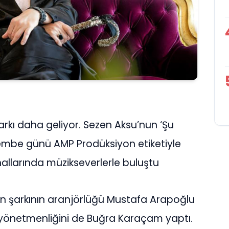
arkı daha geliyor. Sezen Aksu’nun ‘Şu
şembe günü AMP Prodüksiyon etiketiyle
nallarında müzikseverlerle buluştu
an şarkının aranjörlüğü Mustafa Arapoğlu
ip yönetmenliğini de Buğra Karaçam yaptı.