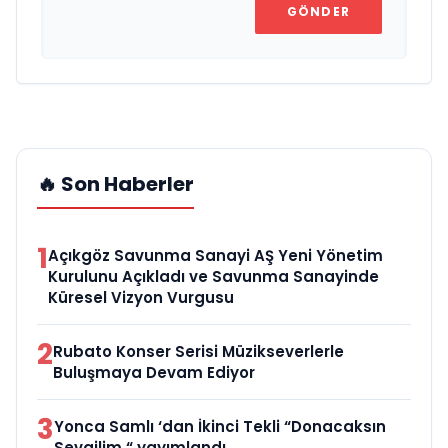
GÖNDER
🔥 Son Haberler
1
Açıkgöz Savunma Sanayi AŞ Yeni Yönetim
Kurulunu Açıkladı ve Savunma Sanayinde
Küresel Vizyon Vurgusu
2
Rubato Konser Serisi Müzikseverlerle
Buluşmaya Devam Ediyor
3
Yonca Samlı ‘dan İkinci Tekli “Donacaksın
Sevgilim “ yayımlandı