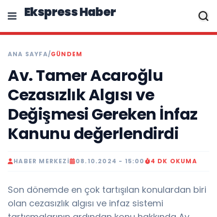
Ekspress Haber
ANA SAYFA
/
GÜNDEM
Av. Tamer Acaroğlu
Cezasızlık Algısı ve
Değişmesi Gereken İnfaz
Kanunu değerlendirdi
HABER MERKEZI
08.10.2024 - 15:00
4 DK OKUMA
Son dönemde en çok tartışılan konulardan biri
olan cezasızlık algısı ve infaz sistemi
tartışmalarının ardından konu hakkında Av.