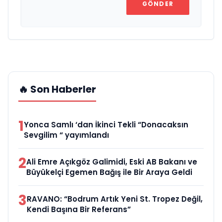
GÖNDER
🔥 Son Haberler
1
Yonca Samlı ‘dan İkinci Tekli “Donacaksın
Sevgilim “ yayımlandı
2
Ali Emre Açıkgöz Galimidi, Eski AB Bakanı ve
Büyükelçi Egemen Bağış ile Bir Araya Geldi
3
RAVANO: “Bodrum Artık Yeni St. Tropez Değil,
Kendi Başına Bir Referans”