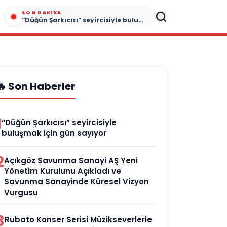
SON DAKIKA
“Düğün Şarkıcısı” seyircisiyle buluşmak için gün sayıyor
🔥 Son Haberler
1
“Düğün Şarkıcısı” seyircisiyle
buluşmak için gün sayıyor
2
Açıkgöz Savunma Sanayi AŞ Yeni
Yönetim Kurulunu Açıkladı ve
Savunma Sanayinde Küresel Vizyon
Vurgusu
3
Rubato Konser Serisi Müzikseverlerle