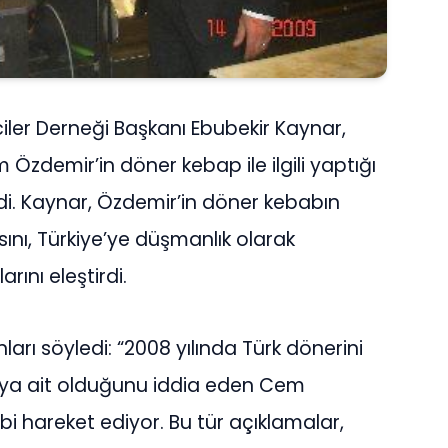
iler Derneği Başkanı Ebubekir Kaynar,
zdemir’in döner kebap ile ilgili yaptığı
di. Kaynar, Özdemir’in döner kebabın
ı, Türkiye’ye düşmanlık olarak
rını eleştirdi.
arı söyledi: “2008 yılında Türk dönerini
’ya ait olduğunu iddia eden Cem
i hareket ediyor. Bu tür açıklamalar,