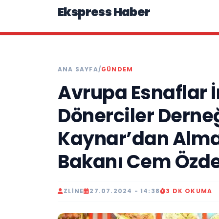
Ekspress Haber
ANA SAYFA
/
GÜNDEM
Avrupa Esnaflar 
Dönerciler Derne
Kaynar’dan Alma
Bakanı Cem Özdem
ZLINE
27.07.2024 - 14:38
3 DK OKUMA