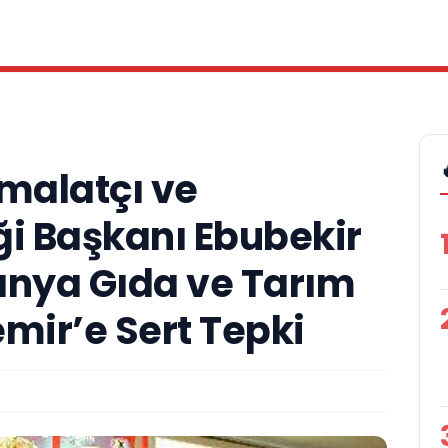
İmalatçı ve
ği Başkanı Ebubekir
nya Gıda ve Tarım
ir’e Sert Tepki