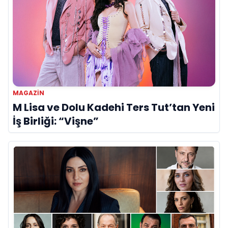
MAGAZIN
M Lisa ve Dolu Kadehi Ters Tut’tan Yeni
İş Birliği: “Vişne”