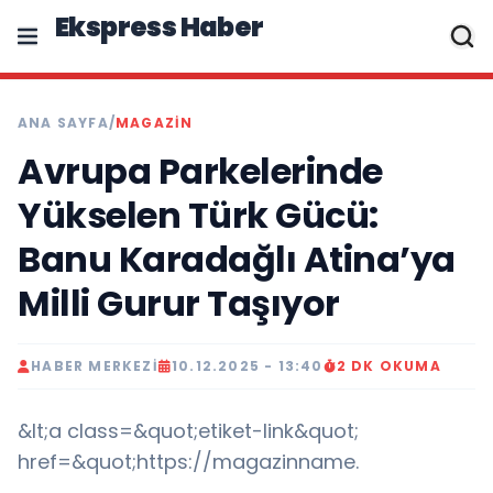
Ekspress Haber
ANA SAYFA
/
MAGAZIN
Avrupa Parkelerinde
Yükselen Türk Gücü:
Banu Karadağlı Atina’ya
Milli Gurur Taşıyor
HABER MERKEZI
10.12.2025 - 13:40
2 DK OKUMA
&lt;a class=&quot;etiket-link&quot;
href=&quot;https://magazinname.