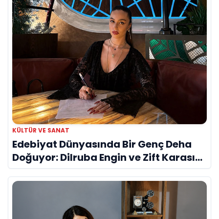
KÜLTÜR VE SANAT
Edebiyat Dünyasında Bir Genç Deha
Doğuyor: Dilruba Engin ve Zift Karası
Evreni ‘AVENOİR’