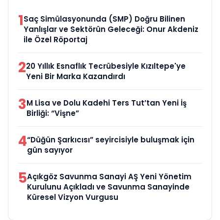
1
Saç Simülasyonunda (SMP) Doğru Bilinen
Yanlışlar ve Sektörün Geleceği: Onur Akdeniz
ile Özel Röportaj
2
20 Yıllık Esnaflık Tecrübesiyle Kızıltepe'ye
Yeni Bir Marka Kazandırdı
3
M Lisa ve Dolu Kadehi Ters Tut’tan Yeni İş
Birliği: “Vişne”
4
“Düğün Şarkıcısı” seyircisiyle buluşmak için
gün sayıyor
5
Açıkgöz Savunma Sanayi AŞ Yeni Yönetim
Kurulunu Açıkladı ve Savunma Sanayinde
Küresel Vizyon Vurgusu