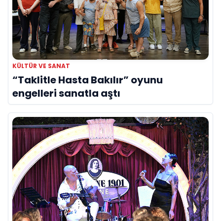
KÜLTÜR VE SANAT
“Taklitle Hasta Bakılır” oyunu
engelleri sanatla aştı