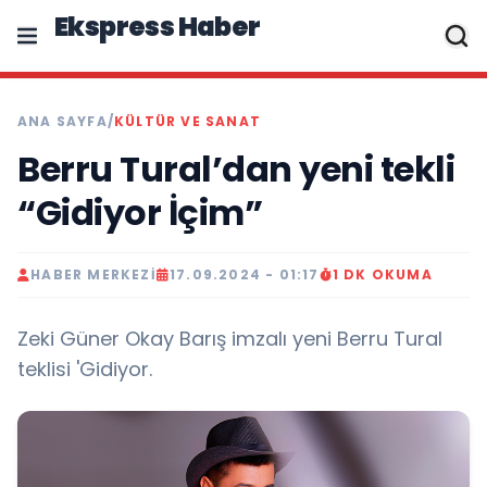
Ekspress Haber
ANA SAYFA
/
KÜLTÜR VE SANAT
Berru Tural’dan yeni tekli
“Gidiyor İçim”
HABER MERKEZI
17.09.2024 - 01:17
1 DK OKUMA
Zeki Güner Okay Barış imzalı yeni Berru Tural
teklisi 'Gidiyor.