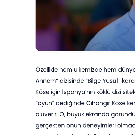
Özellikle hem ülkemizde hem dünya
Annem” dizisinde “Bilge Yusuf” karak
Köse için İspanya’nın köklü dizi si
“oyun” dediğinde Cihangir Köse ke
oluverir. O, büyük ekranda göründüğ
gerçekten onun deneyimleri olmadı