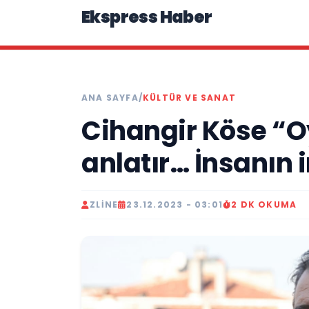
Ekspress Haber
ANA SAYFA
/
KÜLTÜR VE SANAT
Cihangir Köse “
anlatır… İnsanın 
ZLINE
23.12.2023 - 03:01
2 DK OKUMA