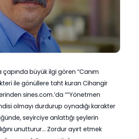
 çapında büyük ilgi gören “Canım
teri ile gönüllere taht kuran Cihangir
telerinden sines.com.’da ““Yönetmen
ndisi olmayı durdurup oynadığı karakter
ünde, seyirciye anlattığı şeylerin
ğını unutturur… Zordur ayırt etmek