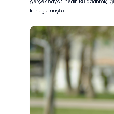
gerçek hayatı nedir. Bu adanmışlığı
konuşulmuştu.