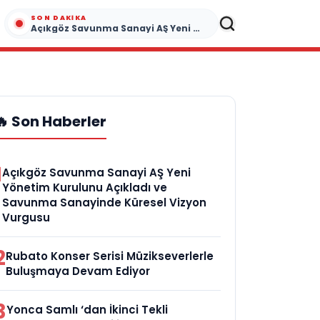
SON DAKIKA
Açıkgöz Savunma Sanayi AŞ Yeni Yönetim Kurulunu Açıkladı ve Savunma Sanayinde Küresel Vizyon Vurgusu
🔥 Son Haberler
1
Açıkgöz Savunma Sanayi AŞ Yeni
Yönetim Kurulunu Açıkladı ve
Savunma Sanayinde Küresel Vizyon
Vurgusu
2
Rubato Konser Serisi Müzikseverlerle
Buluşmaya Devam Ediyor
3
Yonca Samlı ‘dan İkinci Tekli