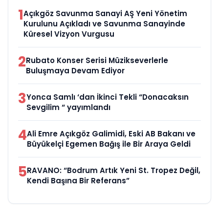
1
Açıkgöz Savunma Sanayi AŞ Yeni Yönetim
Kurulunu Açıkladı ve Savunma Sanayinde
Küresel Vizyon Vurgusu
2
Rubato Konser Serisi Müzikseverlerle
Buluşmaya Devam Ediyor
3
Yonca Samlı ‘dan İkinci Tekli “Donacaksın
Sevgilim “ yayımlandı
4
Ali Emre Açıkgöz Galimidi, Eski AB Bakanı ve
Büyükelçi Egemen Bağış ile Bir Araya Geldi
5
RAVANO: “Bodrum Artık Yeni St. Tropez Değil,
Kendi Başına Bir Referans”