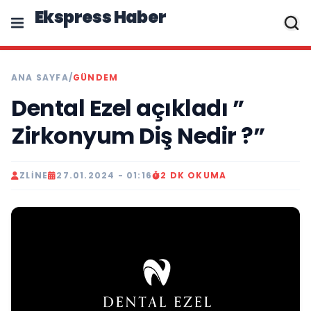
Ekspress Haber
ANA SAYFA
/
GÜNDEM
Dental Ezel açıkladı ”
Zirkonyum Diş Nedir ?”
ZLINE
27.01.2024 - 01:16
2 DK OKUMA