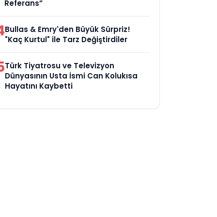
Referans”
4
Bullas & Emry'den Büyük Sürpriz!
"Kaç Kurtul" ile Tarz Değiştirdiler
5
Türk Tiyatrosu ve Televizyon
Dünyasının Usta İsmi Can Kolukısa
Hayatını Kaybetti