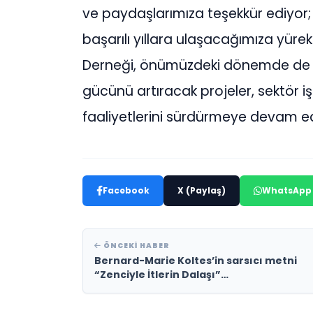
ve paydaşlarımıza teşekkür ediyor; 
başarılı yıllara ulaşacağımıza yürek
Derneği, önümüzdeki dönemde de Türk
gücünü artıracak projeler, sektör iş 
faaliyetlerini sürdürmeye devam 
Facebook
X (Paylaş)
WhatsApp
ÖNCEKI HABER
Bernard-Marie Koltes’in sarsıcı metni
“Zenciyle İtlerin Dalaşı”
tiyatroseverlerle buluşmaya devam
ediyor