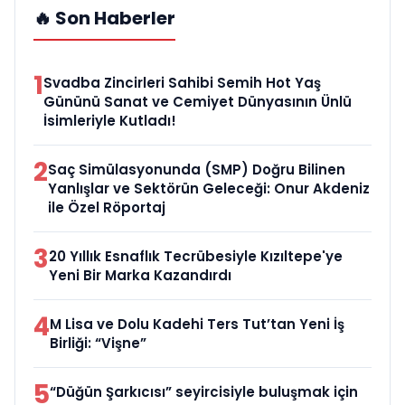
🔥 Son Haberler
1
Svadba Zincirleri Sahibi Semih Hot Yaş
Gününü Sanat ve Cemiyet Dünyasının Ünlü
İsimleriyle Kutladı!
2
Saç Simülasyonunda (SMP) Doğru Bilinen
Yanlışlar ve Sektörün Geleceği: Onur Akdeniz
ile Özel Röportaj
3
20 Yıllık Esnaflık Tecrübesiyle Kızıltepe'ye
Yeni Bir Marka Kazandırdı
4
M Lisa ve Dolu Kadehi Ters Tut’tan Yeni İş
Birliği: “Vişne”
5
“Düğün Şarkıcısı” seyircisiyle buluşmak için