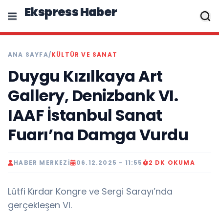
Ekspress Haber
ANA SAYFA
/
KÜLTÜR VE SANAT
Duygu Kızılkaya Art
Gallery, Denizbank VI.
IAAF İstanbul Sanat
Fuarı’na Damga Vurdu
HABER MERKEZI
06.12.2025 - 11:55
2 DK OKUMA
Lütfi Kırdar Kongre ve Sergi Sarayı’nda
gerçekleşen VI.