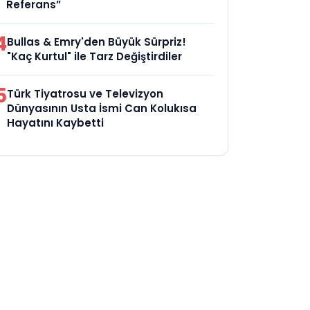
Referans”
4
Bullas & Emry'den Büyük Sürpriz!
"Kaç Kurtul" ile Tarz Değiştirdiler
5
Türk Tiyatrosu ve Televizyon
Dünyasının Usta İsmi Can Kolukısa
Hayatını Kaybetti