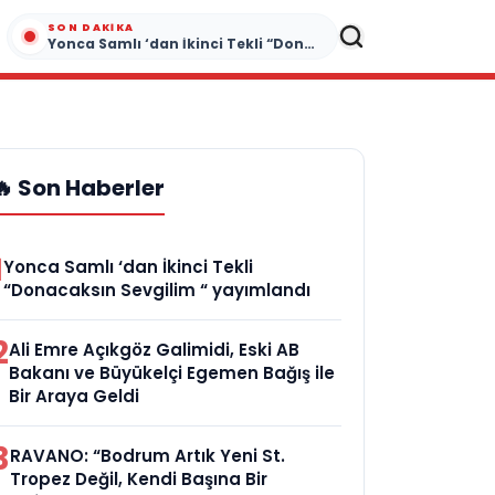
SON DAKIKA
Yonca Samlı ‘dan İkinci Tekli “Donacaksın Sevgilim “ yayımlandı
🔥 Son Haberler
1
Yonca Samlı ‘dan İkinci Tekli
“Donacaksın Sevgilim “ yayımlandı
2
Ali Emre Açıkgöz Galimidi, Eski AB
Bakanı ve Büyükelçi Egemen Bağış ile
Bir Araya Geldi
3
RAVANO: “Bodrum Artık Yeni St.
Tropez Değil, Kendi Başına Bir