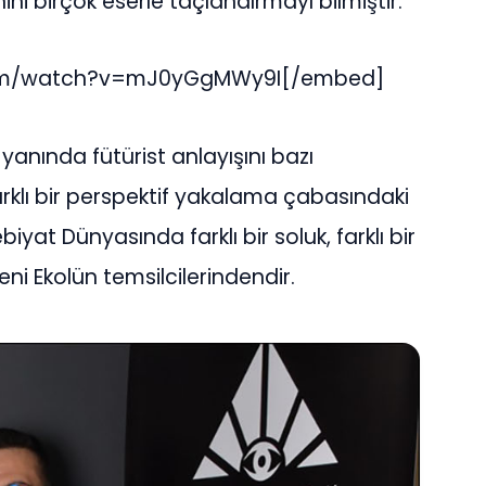
ni birçok eserle taçlandırmayı bilmiştir.
com/watch?v=mJ0yGgMWy9I[/embed]
yanında fütürist anlayışını bazı
 farklı bir perspektif yakalama çabasındaki
yat Dünyasında farklı bir soluk, farklı bir
ni Ekolün temsilcilerindendir.