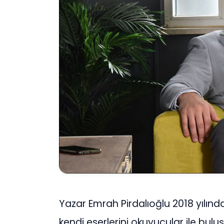
Yazar Emrah Pirdalıoğlu 2018 yılın
kendi eserlerini okuyucular ile bul