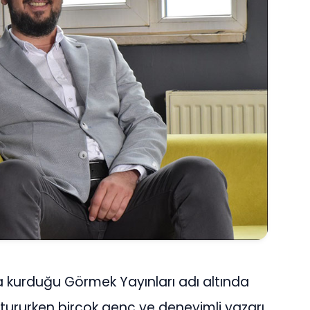
da kurduğu Görmek Yayınları adı altında
uştururken birçok genç ve deneyimli yazarı