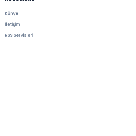
Künye
İletişim
RSS Servisleri
YASAL
Gizlilik Politikası
Kullanım Şartları
Çerez Politikası
© 2026 Ekspress Haber. Tüm hakları saklıdır.
Altyapı:
BEYNSOFT
HABER YAZILIMI