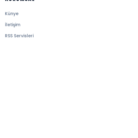
Künye
İletişim
RSS Servisleri
YASAL
Gizlilik Politikası
Kullanım Şartları
Çerez Politikası
© 2026 Ekspress Haber. Tüm hakları saklıdır.
Altyapı:
BEYNSOFT
HABER YAZILIMI