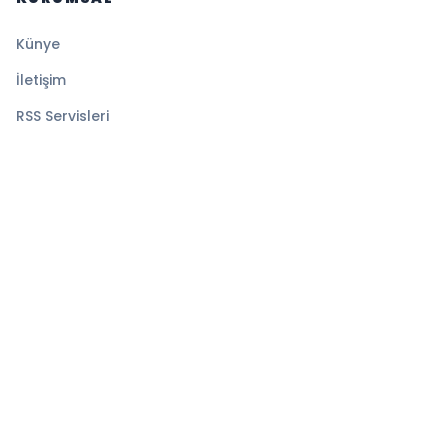
Künye
İletişim
RSS Servisleri
YASAL
Gizlilik Politikası
Kullanım Şartları
Çerez Politikası
© 2026 Ekspress Haber. Tüm hakları saklıdır.
Altyapı:
BEYNSOFT
HABER YAZILIMI