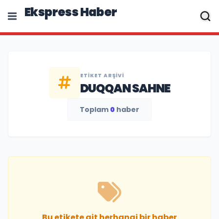
Ekspress Haber
ETIKET ARŞIVI
DUQQAN SAHNE
Toplam
0
haber
Bu etikete ait herhangi bir haber