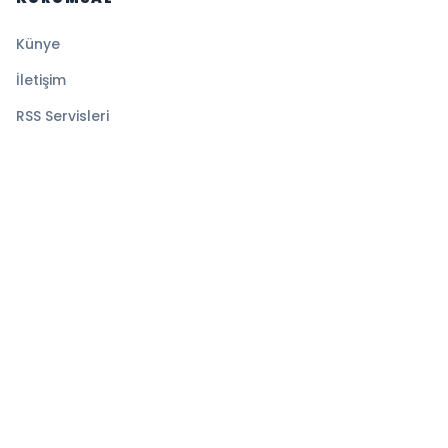
Künye
İletişim
RSS Servisleri
YASAL
Gizlilik Politikası
Kullanım Şartları
Çerez Politikası
© 2026 Ekspress Haber. Tüm hakları saklıdır.
Altyapı:
BEYNSOFT
HABER YAZILIMI