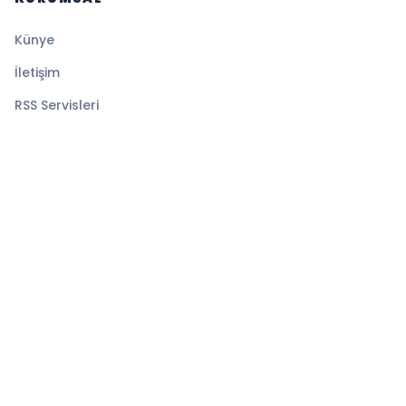
Künye
İletişim
RSS Servisleri
YASAL
Gizlilik Politikası
Kullanım Şartları
Çerez Politikası
© 2026 Ekspress Haber. Tüm hakları saklıdır.
Altyapı:
BEYNSOFT
HABER YAZILIMI