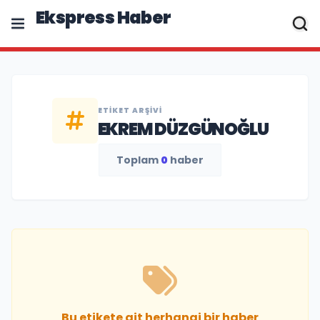
Ekspress Haber
ETIKET ARŞIVI
EKREM DÜZGÜNOĞLU
Toplam
0
haber
Bu etikete ait herhangi bir haber