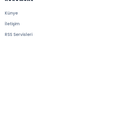
Künye
İletişim
RSS Servisleri
YASAL
Gizlilik Politikası
Kullanım Şartları
Çerez Politikası
© 2026 Ekspress Haber. Tüm hakları saklıdır.
Altyapı:
BEYNSOFT
HABER YAZILIMI