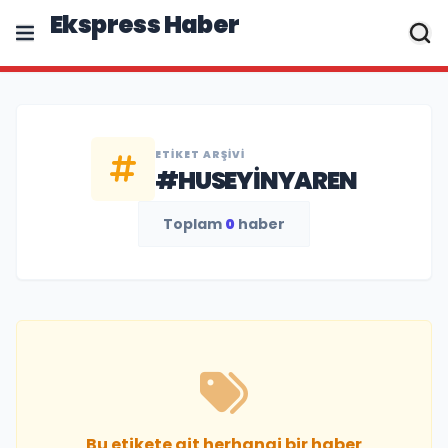
Ekspress Haber
ETIKET ARŞIVI
#HUSEYINYAREN
Toplam
0
haber
Bu etikete ait herhangi bir haber