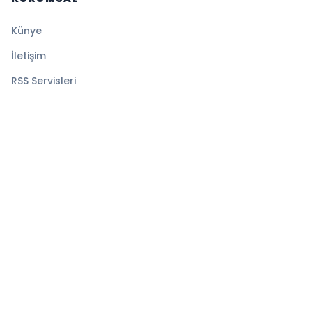
Künye
İletişim
RSS Servisleri
YASAL
Gizlilik Politikası
Kullanım Şartları
Çerez Politikası
© 2026 Ekspress Haber. Tüm hakları saklıdır.
Altyapı:
BEYNSOFT
HABER YAZILIMI