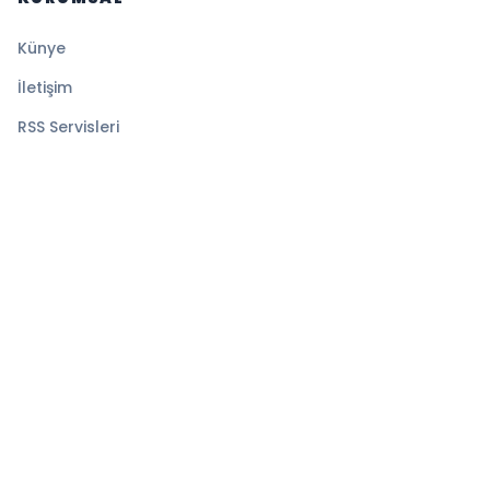
Künye
İletişim
RSS Servisleri
YASAL
Gizlilik Politikası
Kullanım Şartları
Çerez Politikası
© 2026 Ekspress Haber. Tüm hakları saklıdır.
Altyapı:
BEYNSOFT
HABER YAZILIMI