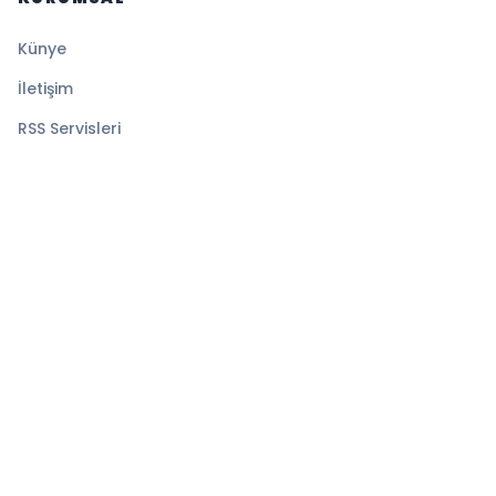
Künye
İletişim
RSS Servisleri
YASAL
Gizlilik Politikası
Kullanım Şartları
Çerez Politikası
© 2026 Ekspress Haber. Tüm hakları saklıdır.
Altyapı:
BEYNSOFT
HABER YAZILIMI