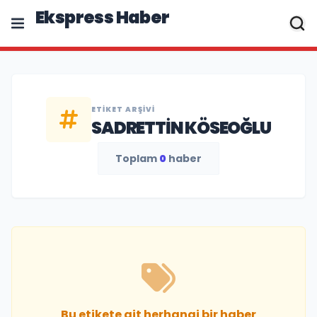
Ekspress Haber
ETIKET ARŞIVI
SADRETTIN KÖSEOĞLU
Toplam
0
haber
Bu etikete ait herhangi bir haber