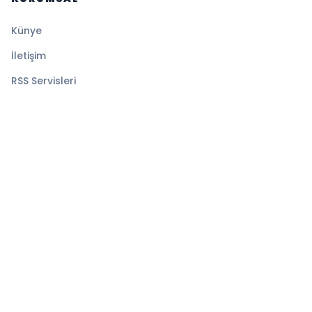
Künye
İletişim
RSS Servisleri
YASAL
Gizlilik Politikası
Kullanım Şartları
Çerez Politikası
© 2026 Ekspress Haber. Tüm hakları saklıdır.
Altyapı:
BEYNSOFT
HABER YAZILIMI