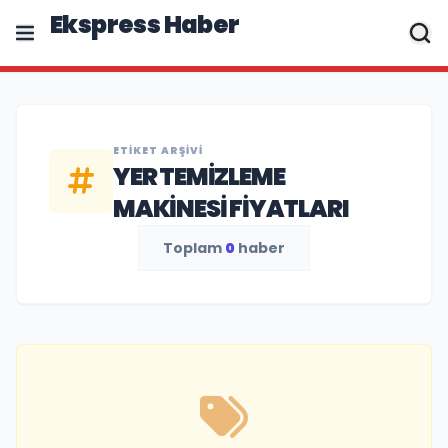
Ekspress Haber
ETIKET ARŞIVI
YER TEMIZLEME
MAKINESI FIYATLARI
Toplam
0
haber