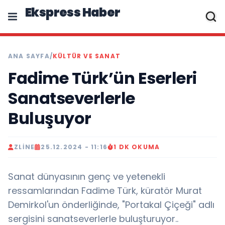
Ekspress Haber
ANA SAYFA
/
KÜLTÜR VE SANAT
Fadime Türk’ün Eserleri
Sanatseverlerle
Buluşuyor
ZLINE
25.12.2024 - 11:16
1 DK OKUMA
Sanat dünyasının genç ve yetenekli
ressamlarından Fadime Türk, küratör Murat
Demirkol'un önderliğinde, "Portakal Çiçeği" adlı
sergisini sanatseverlerle buluşturuyor..