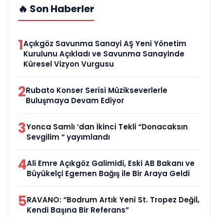
🔥 Son Haberler
1
Açıkgöz Savunma Sanayi AŞ Yeni Yönetim
Kurulunu Açıkladı ve Savunma Sanayinde
Küresel Vizyon Vurgusu
2
Rubato Konser Serisi Müzikseverlerle
Buluşmaya Devam Ediyor
3
Yonca Samlı ‘dan İkinci Tekli “Donacaksın
Sevgilim “ yayımlandı
4
Ali Emre Açıkgöz Galimidi, Eski AB Bakanı ve
Büyükelçi Egemen Bağış ile Bir Araya Geldi
5
RAVANO: “Bodrum Artık Yeni St. Tropez Değil,
Kendi Başına Bir Referans”