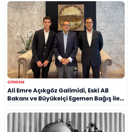
Vurgusu
GÜNDEM
Ali Emre Açıkgöz Galimidi, Eski AB
Bakanı ve Büyükelçi Egemen Bağış ile
Bir Araya Geldi