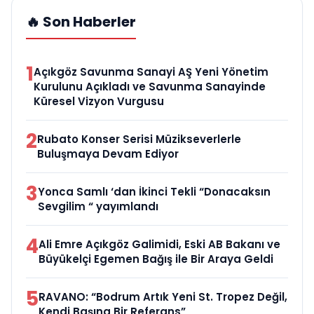
🔥 Son Haberler
1
Açıkgöz Savunma Sanayi AŞ Yeni Yönetim
Kurulunu Açıkladı ve Savunma Sanayinde
Küresel Vizyon Vurgusu
2
Rubato Konser Serisi Müzikseverlerle
Buluşmaya Devam Ediyor
3
Yonca Samlı ‘dan İkinci Tekli “Donacaksın
Sevgilim “ yayımlandı
4
Ali Emre Açıkgöz Galimidi, Eski AB Bakanı ve
Büyükelçi Egemen Bağış ile Bir Araya Geldi
5
RAVANO: “Bodrum Artık Yeni St. Tropez Değil,
Kendi Başına Bir Referans”