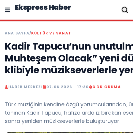
Ekspress Haber
ANA SAYFA
/
KÜLTÜR VE SANAT
Kadir Tapucu’nun unutul
Muhteşem Olacak” yeni düz
klibiyle müzikseverlerle y
HABER MERKEZI
07.06.2026 - 17:30
3 DK OKUMA
Türk müziğinin kendine özgü yorumcularından, üre
tanınan Kadir Tapucu, hafızalarda iz bırakan ese
sonra yeniden müzikseverlerle buluşturuyor.