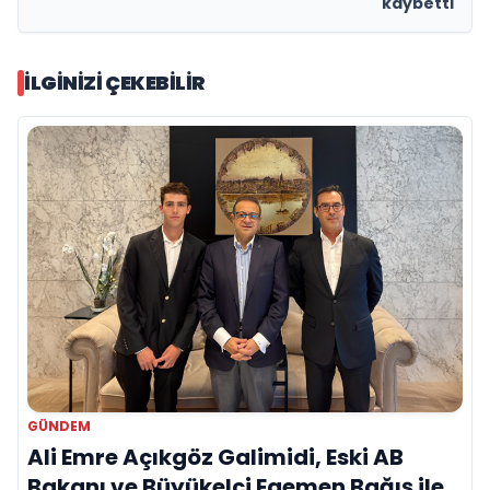
kaybetti
İLGINIZI ÇEKEBILIR
GÜNDEM
Ali Emre Açıkgöz Galimidi, Eski AB
Bakanı ve Büyükelçi Egemen Bağış ile