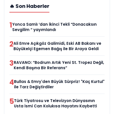
🔥 Son Haberler
1
Yonca Samlı ‘dan İkinci Tekli “Donacaksın
Sevgilim “ yayımlandı
2
Ali Emre Açıkgöz Galimidi, Eski AB Bakanı ve
Büyükelçi Egemen Bağış ile Bir Araya Geldi
3
RAVANO: “Bodrum Artık Yeni St. Tropez Değil,
Kendi Başına Bir Referans”
4
Bullas & Emry'den Büyük Sürpriz! "Kaç Kurtul"
ile Tarz Değiştirdiler
5
Türk Tiyatrosu ve Televizyon Dünyasının
Usta İsmi Can Kolukısa Hayatını Kaybetti