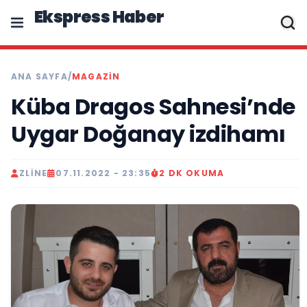
Ekspress Haber
ANA SAYFA
/
MAGAZIN
Küba Dragos Sahnesi’nde
Uygar Doğanay izdihamı
ZLINE
07.11.2022 - 23:35
2 DK OKUMA