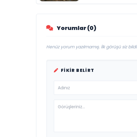
engelleri sanatla
aştı
Yorumlar (0)
Henüz yorum yazılmamış. İlk görüşü siz bildir
FIKIR BELIRT