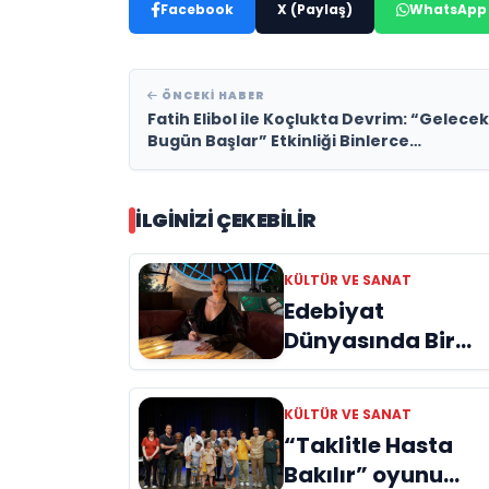
Facebook
X (Paylaş)
WhatsApp
ÖNCEKI HABER
Fatih Elibol ile Koçlukta Devrim: “Gelecek
Bugün Başlar” Etkinliği Binlerce
Katılımcıya İlham Verdi
İLGINIZI ÇEKEBILIR
KÜLTÜR VE SANAT
Edebiyat
Dünyasında Bir
Genç Deha
Doğuyor: Dilruba
KÜLTÜR VE SANAT
Engin ve Zift Karas
“Taklitle Hasta
Evreni ‘AVENOİR’
Bakılır” oyunu