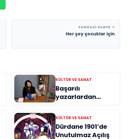
SONRAKI HABER
Her şey çocuklar için
KÜLTÜR VE SANAT
Başarılı
yazarlardan
Azime Savaş’tan
başucu kitabı
KÜLTÜR VE SANAT
ı
“Emanet”
Dürdane 1901’de
raflardaki yerini
Unutulmaz Açılış
aldı