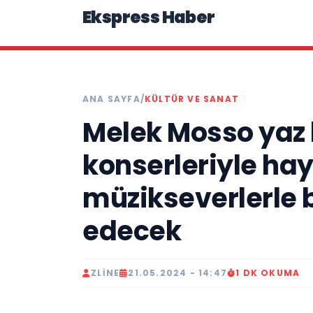
Ekspress Haber
ANA SAYFA
/
KÜLTÜR VE SANAT
Melek Mosso yaz 
konserleriyle hay
müzikseverlerle
edecek
ZLINE
21.05.2024 - 14:47
1 DK OKUMA