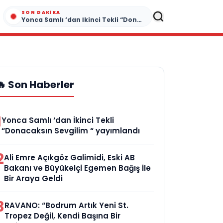
SON DAKIKA
Yonca Samlı ‘dan İkinci Tekli “Donacaksın Sevgilim “ yayımlandı
🔥 Son Haberler
1
Yonca Samlı ‘dan İkinci Tekli
“Donacaksın Sevgilim “ yayımlandı
2
Ali Emre Açıkgöz Galimidi, Eski AB
Bakanı ve Büyükelçi Egemen Bağış ile
Bir Araya Geldi
3
RAVANO: “Bodrum Artık Yeni St.
Tropez Değil, Kendi Başına Bir