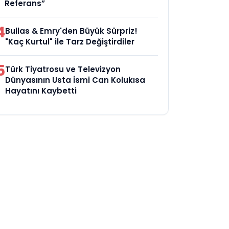
Referans”
4
Bullas & Emry'den Büyük Sürpriz!
"Kaç Kurtul" ile Tarz Değiştirdiler
5
Türk Tiyatrosu ve Televizyon
Dünyasının Usta İsmi Can Kolukısa
Hayatını Kaybetti