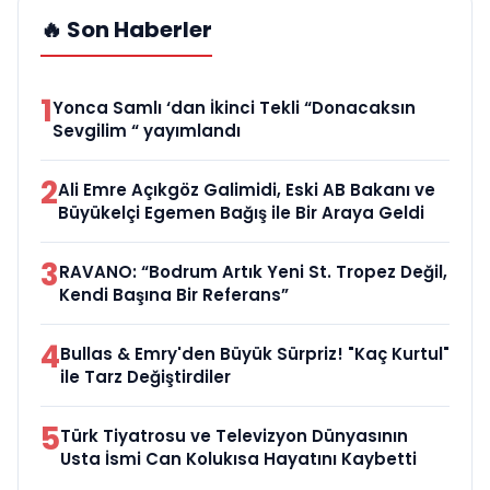
🔥 Son Haberler
1
Yonca Samlı ‘dan İkinci Tekli “Donacaksın
Sevgilim “ yayımlandı
2
Ali Emre Açıkgöz Galimidi, Eski AB Bakanı ve
Büyükelçi Egemen Bağış ile Bir Araya Geldi
3
RAVANO: “Bodrum Artık Yeni St. Tropez Değil,
Kendi Başına Bir Referans”
4
Bullas & Emry'den Büyük Sürpriz! "Kaç Kurtul"
ile Tarz Değiştirdiler
5
Türk Tiyatrosu ve Televizyon Dünyasının
Usta İsmi Can Kolukısa Hayatını Kaybetti