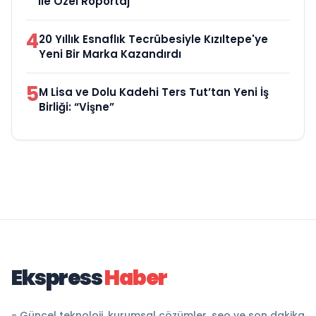
ile Özel Röportaj
4
20 Yıllık Esnaflık Tecrübesiyle Kızıltepe'ye
Yeni Bir Marka Kazandırdı
5
M Lisa ve Dolu Kadehi Ters Tut’tan Yeni İş
Birliği: “Vişne”
Ekspress
Haber
- Güncel teknoloji, kurumsal çözümler, seo ve son dakika