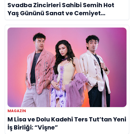
Svadba Zincirleri Sahibi Semih Hot
Yaş Gününü Sanat ve Cemiyet
Dünyasının Ünlü İsimleriyle Kutladı!
MAGAZIN
M Lisa ve Dolu Kadehi Ters Tut’tan Yeni
İş Birliği: “Vişne”