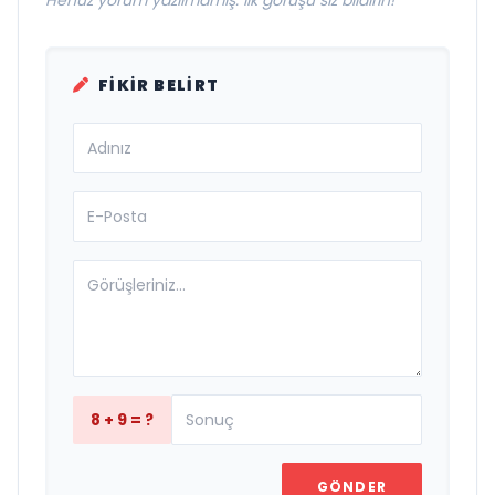
FIKIR BELIRT
8 + 9 = ?
GÖNDER