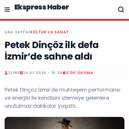
Ekspress Haber
ANA SAYFA
/
KÜLTÜR VE SANAT
Petek Dinçöz ilk defa
İzmir’de sahne aldı
ZLINE
19.01.2025 - 15:28
2 DK OKUMA
Petek Dinçöz İzmir'de muhteşem performansı
ve enerjisi ile kendisini izlemeye gelenlere
unutulmaz dakikalar yaşattı....