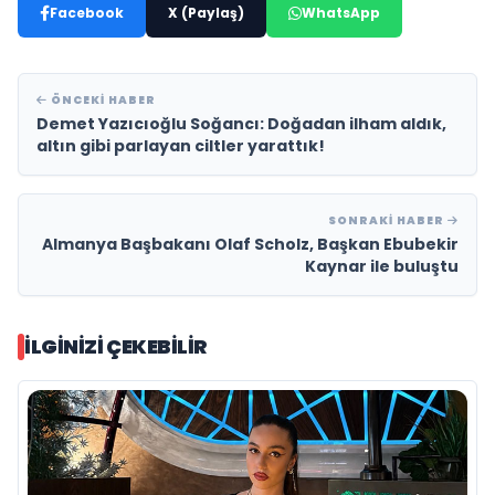
Facebook
X (Paylaş)
WhatsApp
ÖNCEKI HABER
Demet Yazıcıoğlu Soğancı: Doğadan ilham aldık,
altın gibi parlayan ciltler yarattık!
SONRAKI HABER
Almanya Başbakanı Olaf Scholz, Başkan Ebubekir
Kaynar ile buluştu
İLGINIZI ÇEKEBILIR