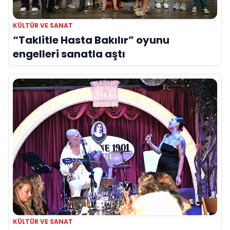
KÜLTÜR VE SANAT
“Taklitle Hasta Bakılır” oyunu
engelleri sanatla aştı
KÜLTÜR VE SANAT