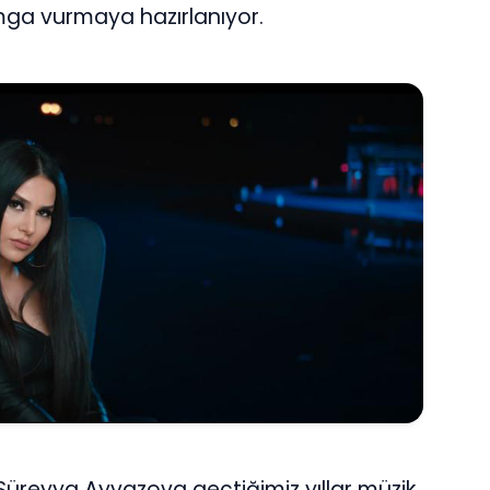
mga vurmaya hazırlanıyor.
 Süreyya Ayvazova geçtiğimiz yıllar müzik