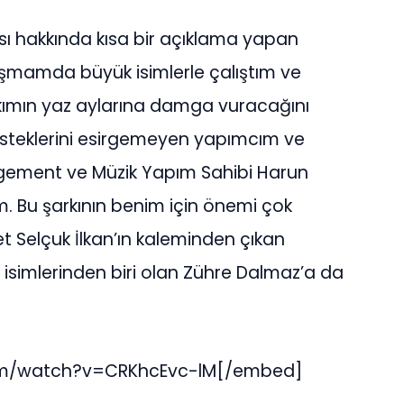
ası hakkında kısa bir açıklama yapan
ışmamda büyük isimlerle çalıştım ve
Şarkımın yaz aylarına damga vuracağını
teklerini esirgemeyen yapımcım ve
ement ve Müzik Yapım Sahibi Harun
. Bu şarkının benim için önemi çok
et Selçuk İlkan’ın kaleminden çıkan
i isimlerinden biri olan Zühre Dalmaz’a da
om/watch?v=CRKhcEvc-lM[/embed]