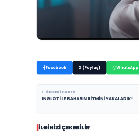
Facebook
X (Paylaş)
WhatsApp
ÖNCEKI HABER
INGLOT İLE BAHARIN RİTMİNİ YAKALADIK!
İLGINIZI ÇEKEBILIR