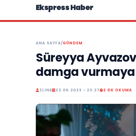
Ekspress Haber
ANA SAYFA
/
GÜNDEM
Süreyya Ayvazov
damga vurmaya h
ZLINE
22.06.2023 - 23:27
2 DK OKUMA