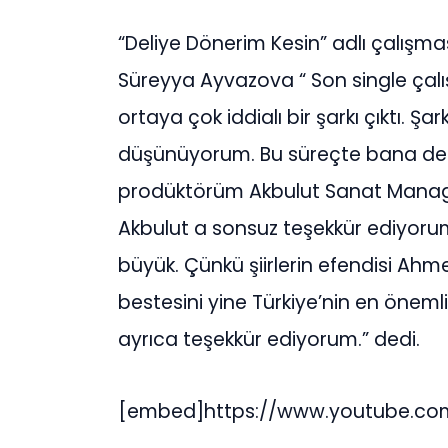
“Deliye Dönerim Kesin” adlı çalışm
Süreyya Ayvazova “ Son single çal
ortaya çok iddialı bir şarkı çıktı. 
düşünüyorum. Bu süreçte bana des
prodüktörüm Akbulut Sanat Manag
Akbulut a sonsuz teşekkür ediyorum
büyük. Çünkü şiirlerin efendisi Ahm
bestesini yine Türkiye’nin en öneml
ayrıca teşekkür ediyorum.” dedi.
[embed]https://www.youtube.c