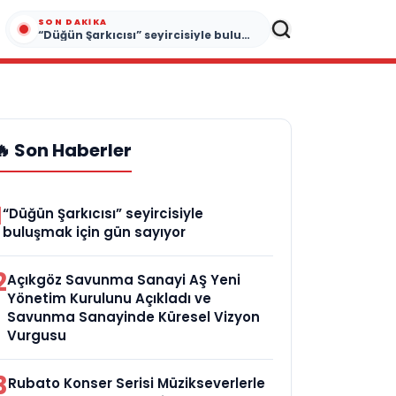
SON DAKIKA
“Düğün Şarkıcısı” seyircisiyle buluşmak için gün sayıyor
🔥 Son Haberler
1
“Düğün Şarkıcısı” seyircisiyle
buluşmak için gün sayıyor
2
Açıkgöz Savunma Sanayi AŞ Yeni
Yönetim Kurulunu Açıkladı ve
Savunma Sanayinde Küresel Vizyon
Vurgusu
3
Rubato Konser Serisi Müzikseverlerle