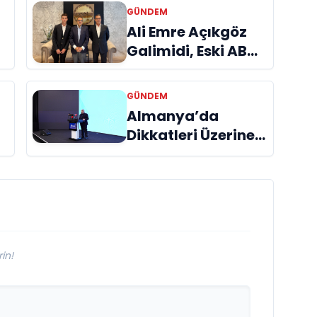
GÜNDEM
a
Ali Emre Açıkgöz
Galimidi, Eski AB
Bakanı ve
Büyükelçi Egemen
GÜNDEM
Bağış ile Bir Araya
Almanya’da
l
Geldi
Dikkatleri Üzerine
Çeken Türk
Firması: Taşyapı
in!