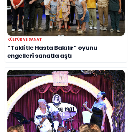
KÜLTÜR VE SANAT
“Taklitle Hasta Bakılır” oyunu
engelleri sanatla aştı