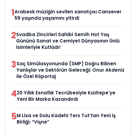
1
Arabesk müziğin sevilen sanatçısı Cansever
59 yaşında yaşamını yitirdi
2
Svadba Zincirleri Sahibi Semih Hot Yaş
Gününü Sanat ve Cemiyet Dünyasının Ünlü
İsimleriyle Kutladı!
3
Saç Simülasyonunda (SMP) Doğru Bilinen
Yanlışlar ve Sektörün Geleceği: Onur Akdeniz
ile Özel Röportaj
4
20 Yıllık Esnaflık Tecrübesiyle Kızıltepe'ye
Yeni Bir Marka Kazandırdı
5
M Lisa ve Dolu Kadehi Ters Tut’tan Yeni İş
Birliği: “Vişne”