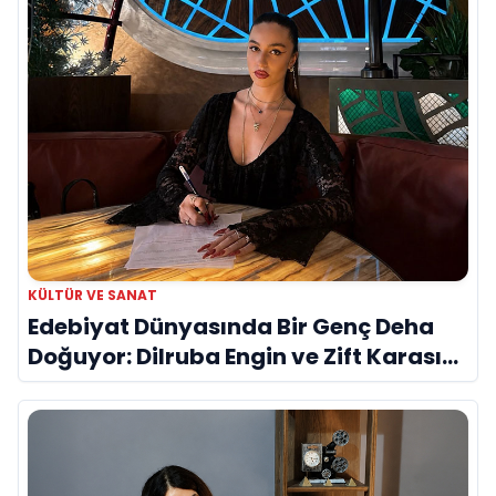
KÜLTÜR VE SANAT
Edebiyat Dünyasında Bir Genç Deha
Doğuyor: Dilruba Engin ve Zift Karası
Evreni ‘AVENOİR’