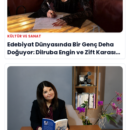
KÜLTÜR VE SANAT
Edebiyat Dünyasında Bir Genç Deha
Doğuyor: Dilruba Engin ve Zift Karası
Evreni ‘AVENOİR’