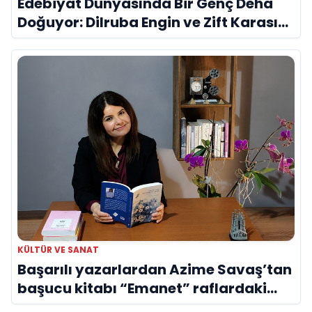
Edebiyat Dünyasında Bir Genç Deha
Doğuyor: Dilruba Engin ve Zift Karası
Evreni ‘AVENOİR’
KÜLTÜR VE SANAT
Başarılı yazarlardan Azime Savaş’tan
başucu kitabı “Emanet” raflardaki
yerini aldı