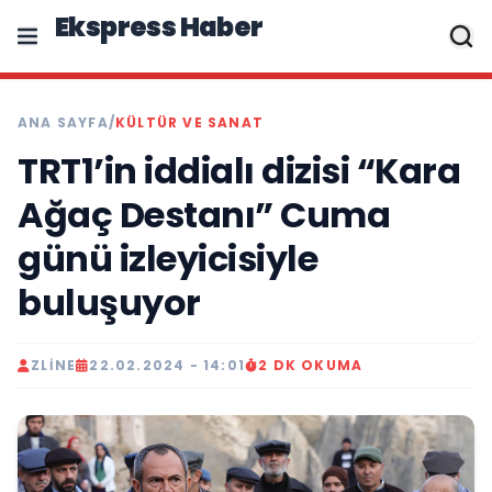
Ekspress Haber
ANA SAYFA
/
KÜLTÜR VE SANAT
TRT1’in iddialı dizisi “Kara
Ağaç Destanı” Cuma
günü izleyicisiyle
buluşuyor
ZLINE
22.02.2024 - 14:01
2 DK OKUMA