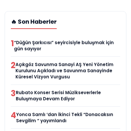
🔥 Son Haberler
1
“Düğün Şarkıcısı” seyircisiyle buluşmak için
gün sayıyor
2
Açıkgöz Savunma Sanayi AŞ Yeni Yönetim
Kurulunu Açıkladı ve Savunma Sanayinde
Küresel Vizyon Vurgusu
3
Rubato Konser Serisi Müzikseverlerle
Buluşmaya Devam Ediyor
4
Yonca Samlı ‘dan İkinci Tekli “Donacaksın
Sevgilim “ yayımlandı