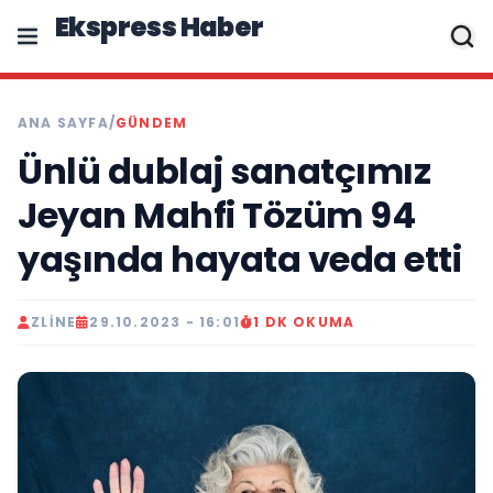
Ekspress Haber
ANA SAYFA
/
GÜNDEM
Ünlü dublaj sanatçımız
Jeyan Mahfi Tözüm 94
yaşında hayata veda etti
ZLINE
29.10.2023 - 16:01
1 DK OKUMA