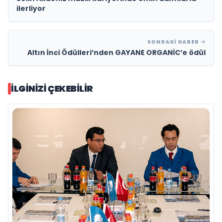
ilerliyor
SONRAKI HABER
Altın İnci Ödülleri’nden GAYANE ORGANİC’e ödül
İLGINIZI ÇEKEBILIR