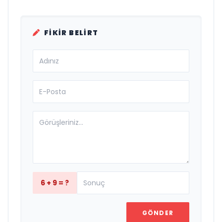
FIKIR BELIRT
6 + 9 = ?
GÖNDER