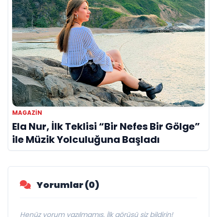
MAGAZIN
Ela Nur, İlk Teklisi “Bir Nefes Bir Gölge”
ile Müzik Yolculuğuna Başladı
Yorumlar (0)
Henüz yorum yazılmamış. İlk görüşü siz bildirin!