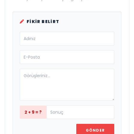
FIKIR BELIRT
2 + 9 = ?
GÖNDER