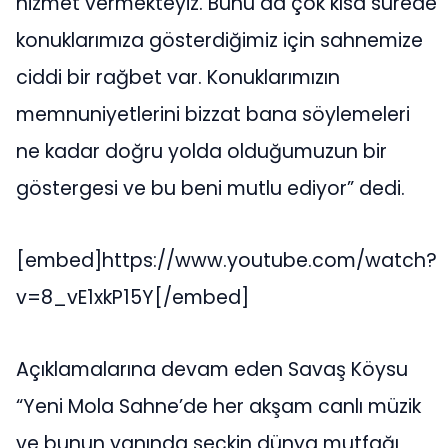
hizmet vermekteyiz. Bunu da çok kısa sürede
konuklarımıza gösterdiğimiz için sahnemize
ciddi bir rağbet var. Konuklarımızın
memnuniyetlerini bizzat bana söylemeleri
ne kadar doğru yolda olduğumuzun bir
göstergesi ve bu beni mutlu ediyor” dedi.
[embed]https://www.youtube.com/watch?
v=8_vE1xkP15Y[/embed]
Açıklamalarına devam eden Savaş Köysu
“Yeni Mola Sahne’de her akşam canlı müzik
ve bunun yanında seçkin dünya mutfağı