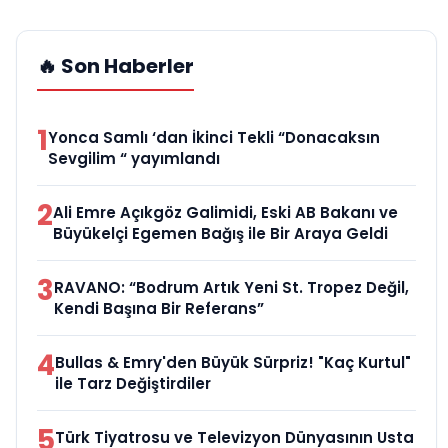
🔥 Son Haberler
1
Yonca Samlı ‘dan İkinci Tekli “Donacaksın
Sevgilim “ yayımlandı
2
Ali Emre Açıkgöz Galimidi, Eski AB Bakanı ve
Büyükelçi Egemen Bağış ile Bir Araya Geldi
3
RAVANO: “Bodrum Artık Yeni St. Tropez Değil,
Kendi Başına Bir Referans”
4
Bullas & Emry'den Büyük Sürpriz! "Kaç Kurtul"
ile Tarz Değiştirdiler
5
Türk Tiyatrosu ve Televizyon Dünyasının Usta