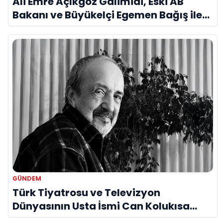
Ali Emre Açıkgöz Galimidi, Eski AB
Bakanı ve Büyükelçi Egemen Bağış ile
Bir Araya Geldi
GÜNDEM
Türk Tiyatrosu ve Televizyon
Dünyasının Usta İsmi Can Kolukısa
Hayatını Kaybetti