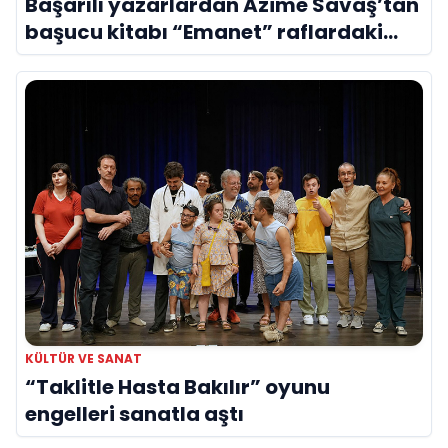
Başarılı yazarlardan Azime Savaş’tan
başucu kitabı “Emanet” raflardaki
yerini aldı
KÜLTÜR VE SANAT
“Taklitle Hasta Bakılır” oyunu
engelleri sanatla aştı