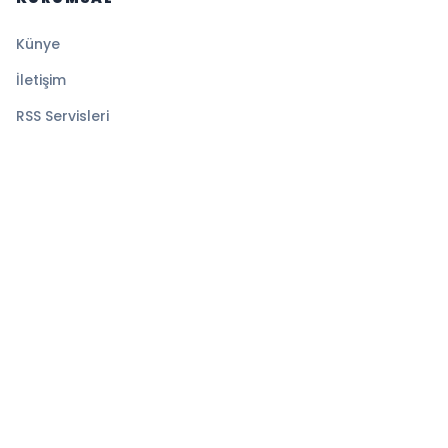
Künye
İletişim
RSS Servisleri
YASAL
Gizlilik Politikası
Kullanım Şartları
Çerez Politikası
© 2026 Ekspress Haber. Tüm hakları saklıdır.
Altyapı:
BEYNSOFT
HABER YAZILIMI