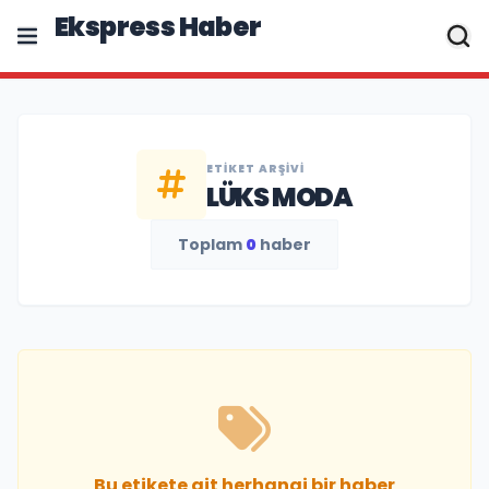
Ekspress Haber
ETIKET ARŞIVI
LÜKS MODA
Toplam
0
haber
Bu etikete ait herhangi bir haber