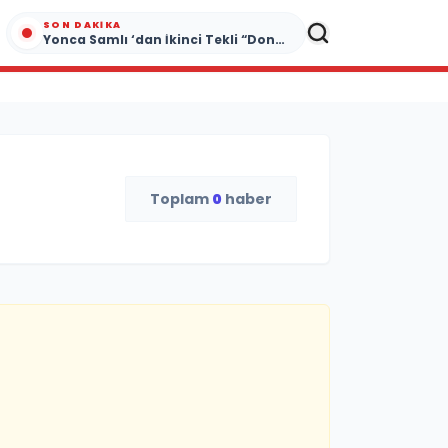
SON DAKIKA
Yonca Samlı ‘dan İkinci Tekli “Donacaksın Sevgilim “ yayımlandı
Toplam
0
haber