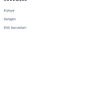
Künye
İletişim
RSS Servisleri
YASAL
Gizlilik Politikası
Kullanım Şartları
Çerez Politikası
© 2026 Ekspress Haber. Tüm hakları saklıdır.
Altyapı:
BEYNSOFT
HABER YAZILIMI