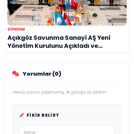
GÜNDEM
Açıkgöz Savunma Sanayi AŞ Yeni
Yönetim Kurulunu Açıkladı ve
Savunma Sanayinde Küresel Vizyon
Vurgusu
Yorumlar (0)
Henüz yorum yazılmamış. İlk görüşü siz bildirin!
FIKIR BELIRT