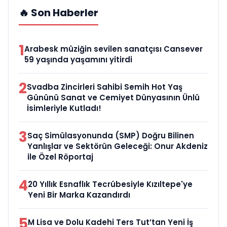
🔥 Son Haberler
1
Arabesk müziğin sevilen sanatçısı Cansever
59 yaşında yaşamını yitirdi
2
Svadba Zincirleri Sahibi Semih Hot Yaş
Gününü Sanat ve Cemiyet Dünyasının Ünlü
İsimleriyle Kutladı!
3
Saç Simülasyonunda (SMP) Doğru Bilinen
Yanlışlar ve Sektörün Geleceği: Onur Akdeniz
ile Özel Röportaj
4
20 Yıllık Esnaflık Tecrübesiyle Kızıltepe'ye
Yeni Bir Marka Kazandırdı
5
M Lisa ve Dolu Kadehi Ters Tut’tan Yeni İş