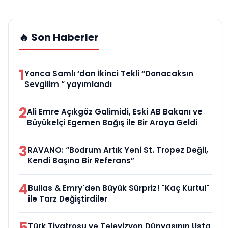
🔥 Son Haberler
1
Yonca Samlı ‘dan İkinci Tekli “Donacaksın
Sevgilim “ yayımlandı
2
Ali Emre Açıkgöz Galimidi, Eski AB Bakanı ve
Büyükelçi Egemen Bağış ile Bir Araya Geldi
3
RAVANO: “Bodrum Artık Yeni St. Tropez Değil,
Kendi Başına Bir Referans”
4
Bullas & Emry'den Büyük Sürpriz! "Kaç Kurtul"
ile Tarz Değiştirdiler
5
Türk Tiyatrosu ve Televizyon Dünyasının Usta