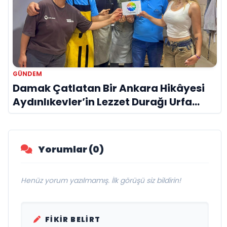
GÜNDEM
Damak Çatlatan Bir Ankara Hikâyesi
Aydınlıkevler’in Lezzet Durağı Urfa
Damak
Yorumlar (0)
Henüz yorum yazılmamış. İlk görüşü siz bildirin!
FIKIR BELIRT