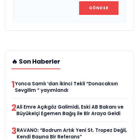
GÖNDER
🔥 Son Haberler
1
Yonca Samlı ‘dan İkinci Tekli “Donacaksın
Sevgilim “ yayımlandı
2
Ali Emre Açıkgöz Galimidi, Eski AB Bakanı ve
Büyükelçi Egemen Bağış ile Bir Araya Geldi
3
RAVANO: “Bodrum Artık Yeni St. Tropez Değil,
Kendi Başına Bir Referans”