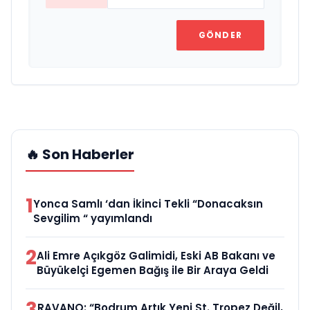
GÖNDER
🔥 Son Haberler
1
Yonca Samlı ‘dan İkinci Tekli “Donacaksın
Sevgilim “ yayımlandı
2
Ali Emre Açıkgöz Galimidi, Eski AB Bakanı ve
Büyükelçi Egemen Bağış ile Bir Araya Geldi
3
RAVANO: “Bodrum Artık Yeni St. Tropez Değil,