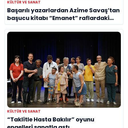
KÜLTÜR VE SANAT
Başarılı yazarlardan Azime Savaş’tan
başucu kitabı “Emanet” raflardaki
yerini aldı
KÜLTÜR VE SANAT
“Taklitle Hasta Bakılır” oyunu
engelleri sanatla aştı